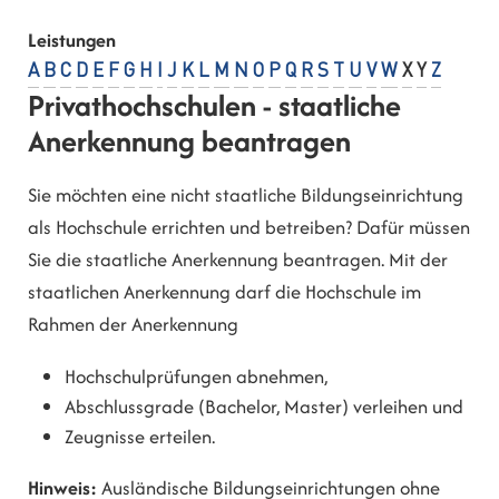
Leistungen
A
B
C
D
E
F
G
H
I
J
K
L
M
N
O
P
Q
R
S
T
U
V
W
X
Y
Z
Privathochschulen - staatliche
Anerkennung beantragen
Sie möchten eine nicht staatliche Bildungseinrichtung
als Hochschule errichten und betreiben? Dafür müssen
Sie die staatliche Anerkennung beantragen. Mit der
staatlichen Anerkennung darf die Hochschule im
Rahmen der Anerkennung
Hochschulprüfungen abnehmen,
Abschlussgrade (Bachelor, Master) verleihen und
Zeugnisse erteilen.
Hinweis:
Ausländische Bildungseinrichtungen ohne