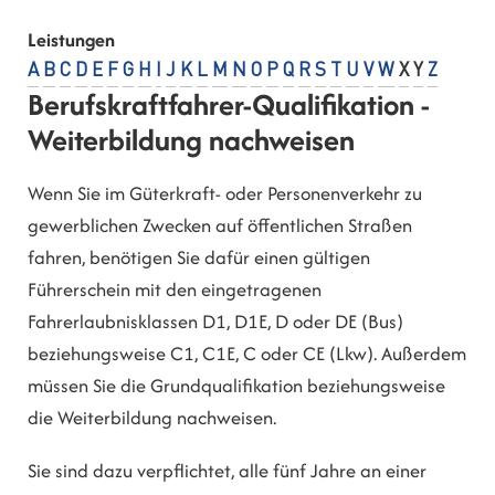
Leistungen
A
B
C
D
E
F
G
H
I
J
K
L
M
N
O
P
Q
R
S
T
U
V
W
X
Y
Z
Berufskraftfahrer-Qualifikation -
Weiterbildung nachweisen
Wenn Sie im Güterkraft- oder Personenverkehr zu
gewerblichen Zwecken auf öffentlichen Straßen
fahren, benötigen Sie dafür einen gültigen
Führerschein mit den eingetragenen
Fahrerlaubnisklassen D1, D1E, D oder DE (Bus)
beziehungsweise C1, C1E, C oder CE (Lkw). Außerdem
müssen Sie die Grundqualifikation beziehungsweise
die Weiterbildung nachweisen.
Sie sind dazu verpflichtet, alle fünf Jahre an einer