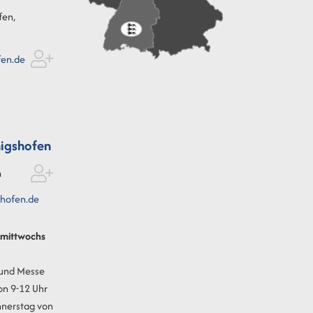
fen,
fen.de
igshofen
n
hofen.de
t mittwochs
 und Messe
on 9-12 Uhr
nnerstag von