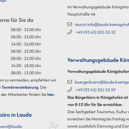
aps
im Verwaltungsgebäude Königsho
Hauptstraße 46
erne für Sie da
tourist.info@lauda-koenigsho
08.00 - 12.00 Uhr
+49 (93
43) 501-53
32
08.00 - 12.00 Uhr
14.00 - 16.00 Uhr
08.00 - 12.00 Uhr
08.00 - 12.00 Uhr
Verwaltungsgebäude Kön
14.00 - 18.00 Uhr
Verwaltungsgebäude Königshofe
08.00 - 12.00 Uhr
en zu vermeiden, empfehlen wir
buergerbuero@lauda-koenigs
e
Terminvereinbarung
. Die
+49 (93
43) 501-53
29
der Mitarbeiter finden Sie
hier
.
Das Bürgerbüro in Königshofen is
von 8-12 Uhr für Sie erreichbar.
Das Sachgebiet Tourismus, Kultur
büro in Lauda
erreichen Sie Montag bis Freitag v
sowie zusätzlich Dienstag und Do
uero@lauda-