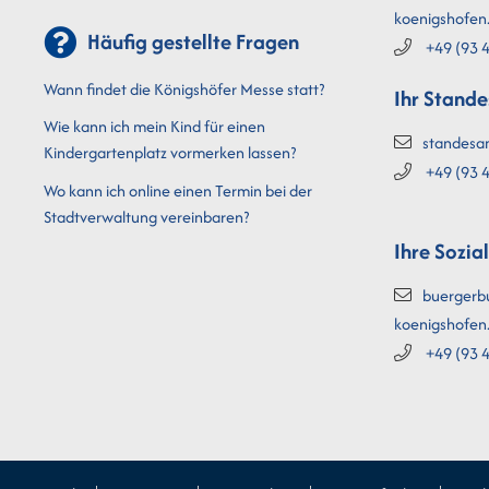
koenigshofen
Häufig gestellte Fragen
+49 (93
4
Wann findet die Königshöfer Messe statt?
Ihr Stand
Wie kann ich mein Kind für einen
standesa
Kindergartenplatz vormerken lassen?
+49 (93
4
Wo kann ich online einen Termin bei der
Stadtverwaltung vereinbaren?
Ihre Sozia
buergerb
koenigshofen
+49 (93
4