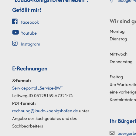
Google M
Gefällt mir!
Wir sind g
Facebook
Montag
Youtube
Dienstag
Instagram
Mittwoch
Donnerstag
E-Rechnungen
Freitag
X-Format:
Um Wartezeit
Serviceportal „Service-BW“
eine vorherig
Leitweg-ID 08128139-A7321-74
Kontaktdaten 
PDF-Format:
rechnung@lauda-koenigshofen.de
unter
Angabe des Sachgebietes und des
Ihr Bürger
Sachbearbeiters
buergerb