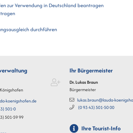
nden zur Verwendung in Deutschland beantragen
ntragen
ungsausgleich durchführen
tverwaltung
Ihr Bürgermeister
Dr. Lukas
Braun
Bürgermeister
Königshofen
lukas.braun@lauda-koenigsho
da-koenigshofen.de
(0
93
43) 501-50
00
3) 501-0
3) 501-59
99
Ihre Tourist-Info