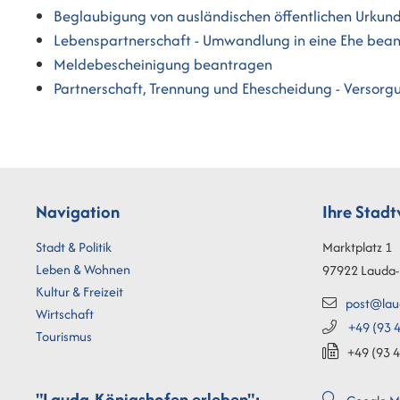
Beglaubigung von ausländischen öffentlichen Urku
Lebenspartnerschaft - Umwandlung in eine Ehe bea
Meldebescheinigung beantragen
Partnerschaft, Trennung und Ehescheidung - Versorg
Navigation
Ihre Stad
Stadt & Politik
Marktplatz 1
Leben & Wohnen
97922
Lauda-
Kultur & Freizeit
post@lau
Wirtschaft
+49 (93
4
Tourismus
+49 (93
4
"Lauda-Königshofen erleben":