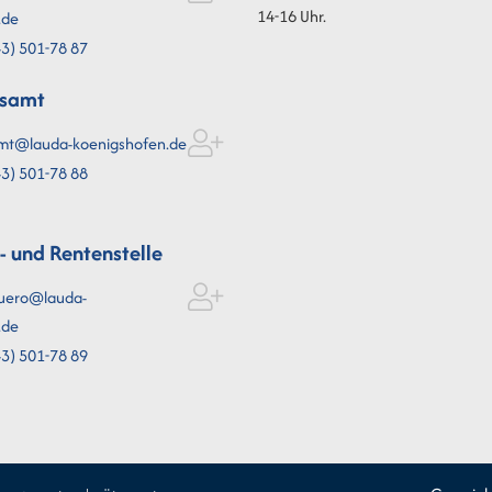
14-16 Uhr.
.de
3) 501-78
87
esamt
mt@lauda-koenigshofen.de
3) 501-78
88
l- und Rentenstelle
uero@lauda-
.de
3) 501-78
89