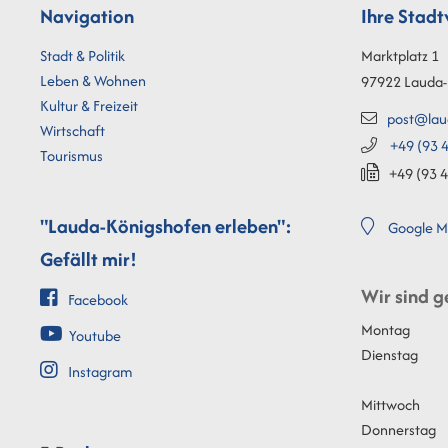
Navigation
Ihre Stad
Stadt & Politik
Marktplatz 1
Leben & Wohnen
97922
Lauda-
Kultur & Freizeit
post@lau
Wirtschaft
+49 (93
4
Tourismus
+49 (93
4
"Lauda-Königshofen erleben":
Google M
Gefällt mir!
Wir sind g
Facebook
Montag
Youtube
Dienstag
Instagram
Mittwoch
Donnerstag