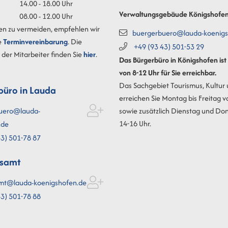
14.00 - 18.00 Uhr
Verwaltungsgebäude Königshofe
08.00 - 12.00 Uhr
en zu vermeiden, empfehlen wir
buergerbuero@lauda-koenigs
e
Terminvereinbarung
. Die
+49 (93
43) 501-53
29
der Mitarbeiter finden Sie
hier
.
Das Bürgerbüro in Königshofen is
von 8-12 Uhr für Sie erreichbar.
Das Sachgebiet Tourismus, Kultur
büro in Lauda
erreichen Sie Montag bis Freitag v
sowie zusätzlich Dienstag und Do
uero@lauda-
14-16 Uhr.
.de
3) 501-78
87
esamt
mt@lauda-koenigshofen.de
3) 501-78
88