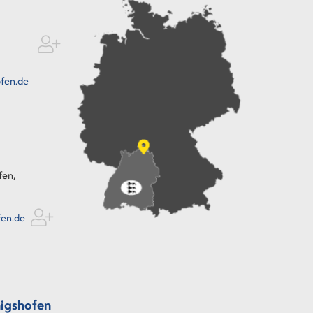
fen.de
fen,
fen.de
igshofen