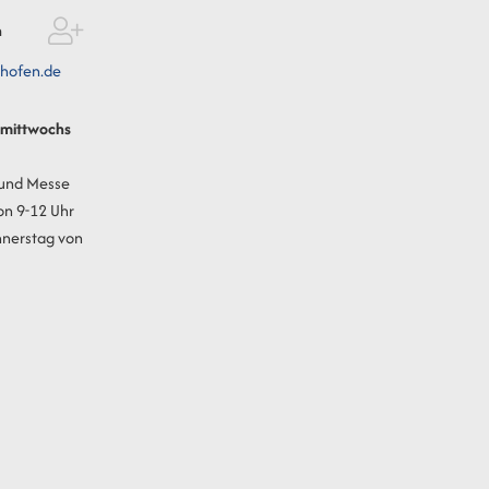
n
hofen.de
t mittwochs
 und Messe
on 9-12 Uhr
nnerstag von