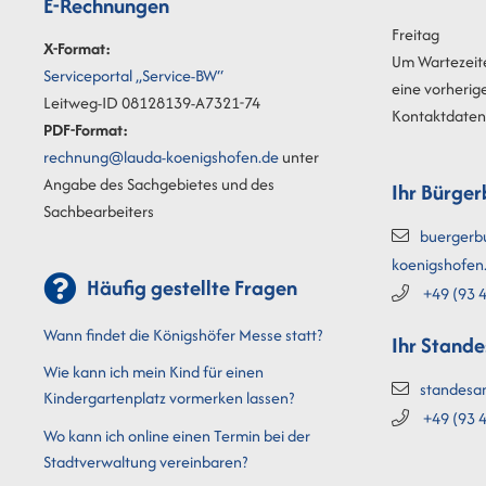
E-Rechnungen
Freitag
X-Format:
Um Wartezeit
Serviceportal „Service-BW“
eine vorherig
Leitweg-ID 08128139-A7321-74
Kontaktdaten 
PDF-Format:
rechnung@lauda-koenigshofen.de
unter
Angabe des Sachgebietes und des
Ihr Bürger
Sachbearbeiters
buergerb
koenigshofen
Häufig gestellte Fragen
+49 (93
4
Wann findet die Königshöfer Messe statt?
Ihr Stand
Wie kann ich mein Kind für einen
standesa
Kindergartenplatz vormerken lassen?
+49 (93
4
Wo kann ich online einen Termin bei der
Stadtverwaltung vereinbaren?