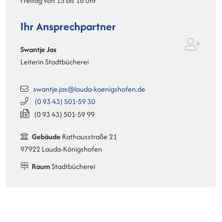
Freitag von 15 bis 18 Uhr
Ihr Ansprechpartner
Swantje
Jas
Leiterin Stadtbücherei
swantje.jas@lauda-koenigshofen.de
(0
93
43) 501-59
30
(0
93
43) 501-59
99
Gebäude
Rathausstraße 21
97922 Lauda-Königshofen
Raum
Stadtbücherei