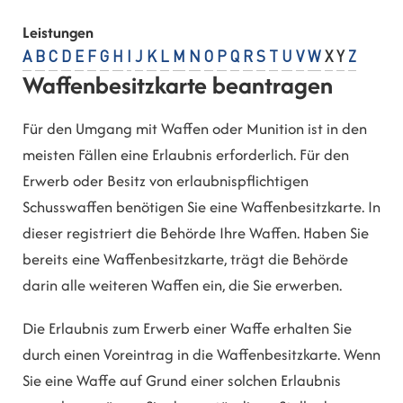
Leistungen
A
B
C
D
E
F
G
H
I
J
K
L
M
N
O
P
Q
R
S
T
U
V
W
X
Y
Z
Waffenbesitzkarte beantragen
Für den Umgang mit Waffen oder Munition ist in den
meisten Fällen eine Erlaubnis erforderlich. Für den
Erwerb oder Besitz von erlaubnispflichtigen
Schusswaffen benötigen Sie eine Waffenbesitzkarte. In
dieser registriert die Behörde Ihre Waffen.
Haben Sie
bereits eine Waffenbesitzkarte, trägt die Behörde
darin alle weiteren Waffen ein, die Sie erwerben.
Die Erlaubnis zum Erwerb einer Waffe erhalten Sie
durch einen Voreintrag in die Waffenbesitzkarte. Wenn
Sie eine Waffe auf Grund einer solchen Erlaubnis