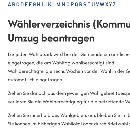
A
B
C
D
E
F
G
H
I
J
K
L
M
N
O
P
Q
R
S
T
U
V
W
X
Y
Z
Wählerverzeichnis (Kommu
Umzug beantragen
Für jeden Wahlbezirk wird bei der Gemeinde ein amtliches
eingetragen, die am Wahltag wahlberechtigt sind.
Wahlberechtigte, die sechs Wochen vor der Wahl in der
automatisch eingetragen.
Ziehen Sie danach aus dem jeweiligen Wahlgebiet (beis
verlieren Sie die Wahlberechtigung für die betreffende 
Ziehen Sie innerhalb des Wahlgebiets um, bleiben Sie im 
Sie können im bisherigen Wahllokal oder durch Briefwahl