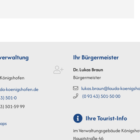
tverwaltung
Ihr Bürgermeister
Dr. Lukas
Braun
Bürgermeister
Königshofen
lukas.braun@lauda-koenigsho
da-koenigshofen.de
(0
93
43) 501-50
00
3) 501-0
3) 501-59
99
Ihre Tourist-Info
aps
im Verwaltungsgebäude Königsho
Hauptstraße 46