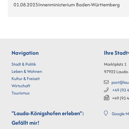
01.08.2025
Innenministerium Baden-Württemberg
Navigation
Ihre Stad
Stadt & Politik
Marktplatz 1
Leben & Wohnen
97922
Lauda-
Kultur & Freizeit
post@lau
Wirtschaft
+49 (93
4
Tourismus
+49 (93
4
"Lauda-Königshofen erleben":
Google M
Gefällt mir!