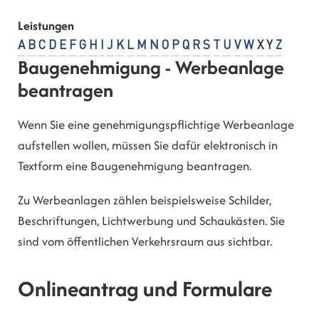
Leistungen
A
B
C
D
E
F
G
H
I
J
K
L
M
N
O
P
Q
R
S
T
U
V
W
X
Y
Z
Baugenehmigung - Werbeanlage
beantragen
Wenn Sie eine genehmigungspflichtige Werbeanlage
aufstellen wollen, müssen Sie dafür elektronisch in
Textform eine Baugenehmigung beantragen.
Zu Werbeanlagen zählen beispielsweise Schilder,
Beschriftungen, Lichtwerbung und Schaukästen. Sie
sind vom öffentlichen Verkehrsraum aus sichtbar.
Onlineantrag und Formulare