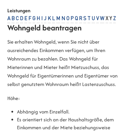
Leistungen
A
B
C
D
E
F
G
H
I
J
K
L
M
N
O
P
Q
R
S
T
U
V
W
X
Y
Z
Wohngeld beantragen
Sie erhalten Wohngeld, wenn Sie nicht über
ausreichendes Einkommen verfügen, um Ihren
Wohnraum zu bezahlen. Das Wohngeld für
Mieterinnen und Mieter heißt Mietzuschuss, das
Wohngeld für Eigentümerinnen und Eigentümer von
selbst genutztem Wohnraum heißt Lastenzuschuss.
Höhe:
Abhängig vom Einzelfall.
Es orientiert sich an der Haushaltsgröße, dem
Einkommen und der Miete beziehungsweise