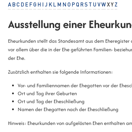
A
B
C
D
E
F
G
H
I
J
K
L
M
N
O
P
Q
R
S
T
U
V
W
X
Y
Z
Ausstellung einer Eheurku
Eheurkunden stellt das Standesamt aus dem Eheregister a
vor allem über die in der Ehe geführten Familien- bezi
der Ehe.
Zusätzlich enthalten sie folgende Informationen:
Vor- und Familiennamen der Ehegatten vor der Ehes
Ort und Tag ihrer Geburten
Ort und Tag der Eheschließung
Namen der Ehegatten nach der Eheschließung
Hinweis:
Eheurkunden von aufgelösten Ehen enthalten am 