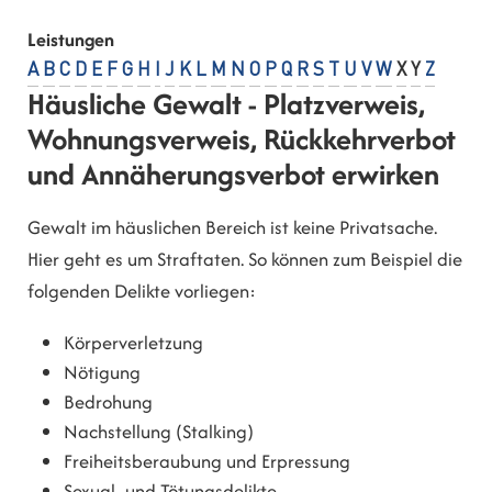
Leistungen
A
B
C
D
E
F
G
H
I
J
K
L
M
N
O
P
Q
R
S
T
U
V
W
X
Y
Z
Häusliche Gewalt - Platzverweis,
Wohnungsverweis, Rückkehrverbot
und Annäherungsverbot erwirken
Gewalt im häuslichen Bereich ist keine Privatsache.
Hier geht es um Straftaten. So können zum Beispiel die
folgenden Delikte vorliegen:
Körperverletzung
Nötigung
Bedrohung
Nachstellung (Stalking)
Freiheitsberaubung und Erpressung
Sexual- und Tötungsdelikte.