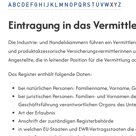
A
B
C
D
E
F
G
H
I
J
K
L
M
N
O
P
Q
R
S
T
U
V
W
X
Y
Z
Eintragung in das Vermittl
Die Industrie- und Handelskammern führen ein Vermittler
und produktakzessorische Versicherungsvermittlerinnen u
Angestellte, die in leitender Position für die Vermittlung 
Das Register enthält folgende Daten:
bei natürlichen Personen: Familienname, Vorname,
bei juristischen Personen: Familien- und Vornamen der
Geschäftsführung verantwortlichen Organs des Unte
Art der Erlaubnis
Anschrift der zuständigen Registerbehörde
in welchen EU-Staaten und EWR-Vertragsstaaten die a