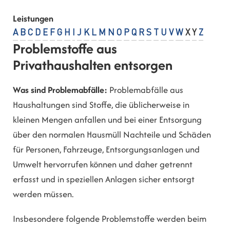
Leistungen
A
B
C
D
E
F
G
H
I
J
K
L
M
N
O
P
Q
R
S
T
U
V
W
X
Y
Z
Problemstoffe aus
Privathaushalten entsorgen
Was sind Problemabfälle:
Problemabfälle aus
Haushaltungen sind Stoffe, die üblicherweise in
kleinen Mengen anfallen und bei einer Entsorgung
über den normalen Hausmüll Nachteile und Schäden
für Personen, Fahrzeuge, Entsorgungsanlagen und
Umwelt hervorrufen können und daher getrennt
erfasst und in speziellen Anlagen sicher entsorgt
werden müssen.
Insbesondere folgende Problemstoffe werden beim