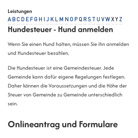
Leistungen
A
B
C
D
E
F
G
H
I
J
K
L
M
N
O
P
Q
R
S
T
U
V
W
X
Y
Z
Hundesteuer - Hund anmelden
Wenn Sie einen Hund halten, müssen Sie ihn anmelden
und Hundesteuer bezahlen.
Die Hundesteuer ist eine Gemeindesteuer. Jede
Gemeinde kann dafür eigene Regelungen festlegen.
Daher können die Voraussetzungen und die Höhe der
Steuer von Gemeinde zu Gemeinde unterschiedlich
sein.
Onlineantrag und Formulare