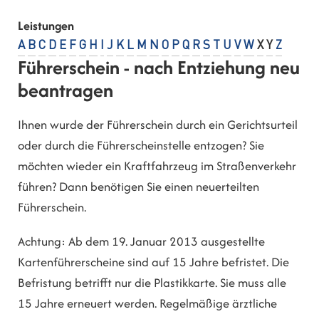
Leistungen
A
B
C
D
E
F
G
H
I
J
K
L
M
N
O
P
Q
R
S
T
U
V
W
X
Y
Z
Führerschein - nach Entziehung neu
beantragen
Ihnen wurde der Führerschein durch ein Gerichtsurteil
oder durch die Führerscheinstelle entzogen? Sie
möchten wieder ein Kraftfahrzeug im Straßenverkehr
führen? Dann benötigen Sie einen neuerteilten
Führerschein.
Achtung:
Ab dem 19. Januar 2013 ausgestellte
Kartenführersche
i
ne sind auf 15 Jahre befristet. Die
Befristung betrifft nur die Pla
s
tikkarte. Sie muss alle
15 Jahre erneuert werden. Regelmäßige ärztliche