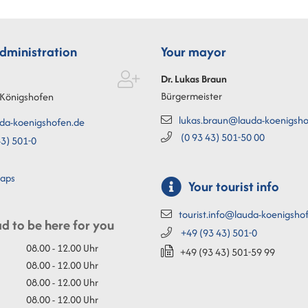
administration
Your mayor
Dr. Lukas
Braun
Bürgermeister
Königshofen
lukas.braun@lauda-koenigsho
da-koenigshofen.de
(0
93
43) 501-50
00
3) 501-0
aps
Your tourist info
tourist.info@lauda-koenigsho
d to be here for you
+49 (93
43) 501-0
08.00 - 12.00 Uhr
+49 (93
43) 501-59
99
08.00 - 12.00 Uhr
08.00 - 12.00 Uhr
08.00 - 12.00 Uhr