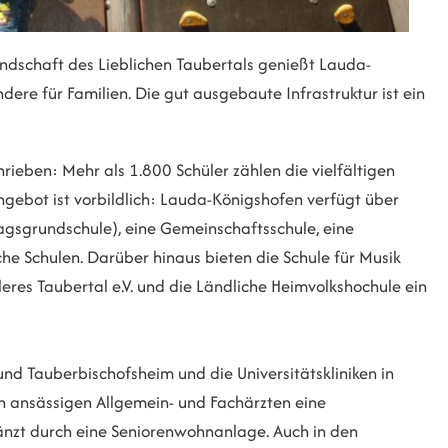
dschaft des Lieblichen Taubertals genießt Lauda-
ere für Familien. Die gut ausgebaute Infrastruktur ist ein
eben: Mehr als 1.800 Schüler zählen die vielfältigen
gebot ist vorbildlich: Lauda-Königshofen verfügt über
agsgrundschule), eine Gemeinschaftsschule, eine
e Schulen. Darüber hinaus bieten die Schule für Musik
leres Taubertal e.V. und die Ländliche Heimvolkshochule ein
 Tauberbischofsheim und die Universitätskliniken in
 ansässigen Allgemein- und Fachärzten eine
änzt durch eine Seniorenwohnanlage. Auch in den