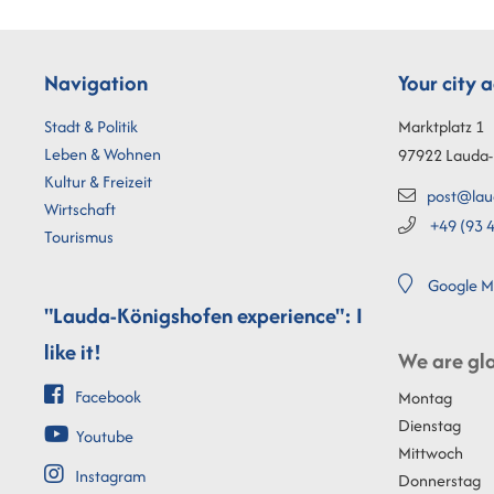
Navigation
Your city 
Stadt & Politik
Marktplatz 1
Leben & Wohnen
97922
Lauda-
Kultur & Freizeit
post@lau
Wirtschaft
+49 (93
4
Tourismus
Google M
"Lauda-Königshofen experience": I
like it!
We are gla
Facebook
Montag
Dienstag
Youtube
Mittwoch
Instagram
Donnerstag