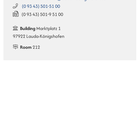
(0
93
43) 501-51
00
(0
93
43) 501-9
51
00
Building
Marktplatz 1
97922 Lauda-Königshofen
Room
212