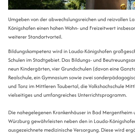
Umgeben von der abwechslungsreichen und reizvollen Lan
Königshofen einen hohen Wohn- und Freizeitwert insbesond
weiterer Standortvorteil.
Bildungskompetenz wird in Lauda-Königshofen großgeschri
Schulen im Stadtgebiet. Das Bildungs- und Beutreuungsan
neun Kindergärten, vier Grundschulen (davon eine Ganzt
Realschule, ein Gymnasium sowie zwei sonderpädagogisch
und Tanz im Mittleren Taubertal, die Volkshochschule Mitt
vielseitiges und umfangreiches Unterrichtsprogramm.
Die nahegelegenen Krankenhäuser in Bad Mergentheim und
Würzburg gewährleisten neben den in Lauda-Königshofen
ausgezeichnete medizinische Versorgung. Diese wird erg