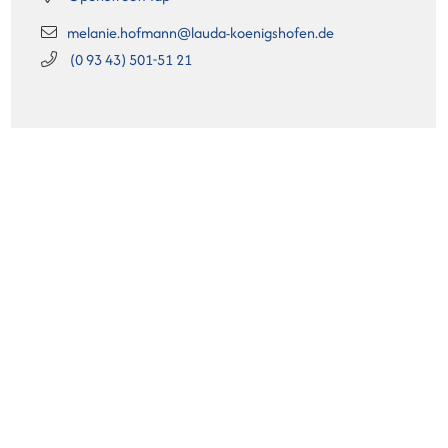
melanie.hofmann@lauda-koenigshofen.de
(0
93
43) 501-51
21