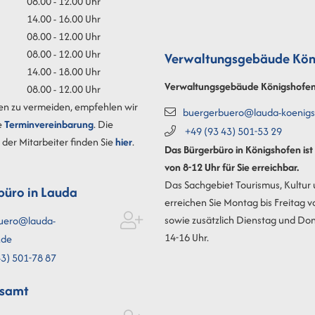
08.00 - 12.00 Uhr
14.00 - 16.00 Uhr
08.00 - 12.00 Uhr
08.00 - 12.00 Uhr
Verwaltungsgebäude Kön
14.00 - 18.00 Uhr
Verwaltungsgebäude Königshofe
08.00 - 12.00 Uhr
en zu vermeiden, empfehlen wir
buergerbuero@lauda-koenigs
e
Terminvereinbarung
. Die
+49 (93
43) 501-53
29
der Mitarbeiter finden Sie
hier
.
Das Bürgerbüro in Königshofen is
von 8-12 Uhr für Sie erreichbar.
Das Sachgebiet Tourismus, Kultur
büro in Lauda
erreichen Sie Montag bis Freitag v
sowie zusätzlich Dienstag und Do
uero@lauda-
14-16 Uhr.
.de
3) 501-78
87
esamt