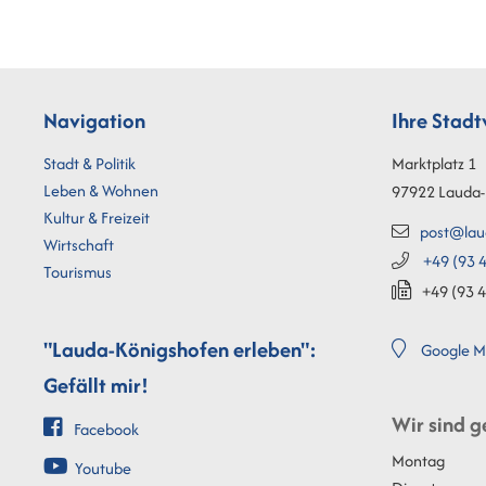
Navigation
Ihre Stad
Stadt & Politik
Marktplatz 1
Leben & Wohnen
97922
Lauda-
Kultur & Freizeit
post@lau
Wirtschaft
+49 (93
4
Tourismus
+49 (93
4
"Lauda-Königshofen erleben":
Google M
Gefällt mir!
Wir sind g
Facebook
Montag
Youtube