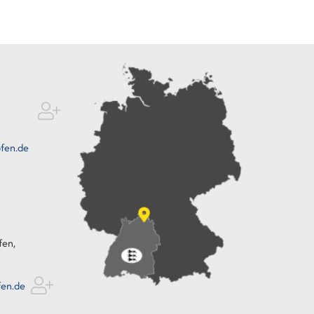
fen.de
fen,
fen.de