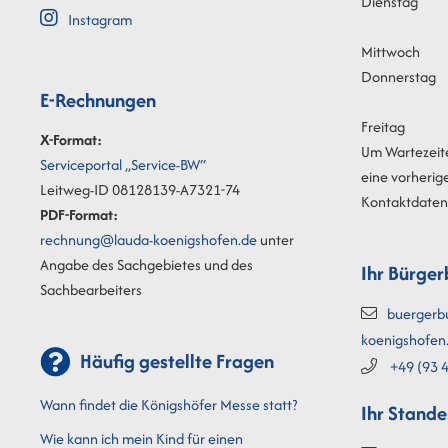
Dienstag
Instagram
Mittwoch
Donnerstag
E-Rechnungen
Freitag
X-Format:
Um Wartezeit
Serviceportal „Service-BW“
eine vorherig
Leitweg-ID 08128139-A7321-74
Kontaktdaten 
PDF-Format:
rechnung@lauda-koenigshofen.de
unter
Angabe des Sachgebietes und des
Ihr Bürger
Sachbearbeiters
buergerb
koenigshofen
Häufig gestellte Fragen
+49 (93
4
Wann findet die Königshöfer Messe statt?
Ihr Stand
Wie kann ich mein Kind für einen