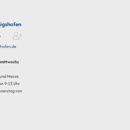
igshofen
n
hofen.de
t mittwochs
 und Messe
on 9-12 Uhr
nnerstag von