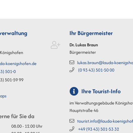
tverwaltung
Ihr Bürgermeister
Dr. Lukas
Braun
Bürgermeister
Königshofen
lukas.braun@lauda-koenigsho
da-koenigshofen.de
(0
93
43) 501-50
00
3) 501-0
3) 501-59
99
Ihre Tourist-Info
aps
im Verwaltungsgebäude Königsho
Hauptstraße 46
erne für Sie da
tourist.info@lauda-koenigsho
08.00 - 12.00 Uhr
+49 (93
43) 501-53
32